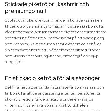
Stickade pikétröjor i kashmir och
premiumbomull
Upptäck vår pikékollektion. Från den stickade kashmiren
till den otroliga andningsförmågan hos premiumbomull är
våra kortärmade och långärmade pikétröjor designade för
sofistikering året runt. Vi har fokuserat på att skapa plagg
som känns mjuka mot huden samtidigt som de behåller
sin form tvätt efter tvätt. I vårt sortiment hittar du toner
som klassisk marinblå, mjuk sand, antracitgrå och djup
skogsgrön.
En stickad pikétröja för alla säsonger
Det fina med att använda naturmaterial som kashmir och
fin bomull är att de anpassar sig efter temperaturen. En
stickad pikétröja fungerar lika bra under en kavaj på
vintern som på en sval sommarkväll. Luftigheten i