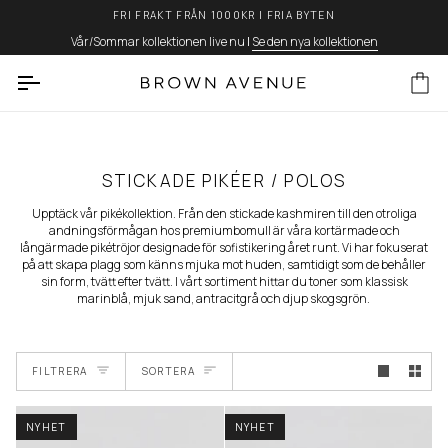
Hoppa
FRI FRAKT FRÅN 1000KR | FRIA BYTEN
till
innehåll
Vår/Sommar kollektionen live nu
|
Se den nya kollektionen
Va
STICKADE PIKÉER / POLOS
Upptäck vår pikékollektion. Från den stickade kashmiren till den otroliga
andningsförmågan hos premiumbomull är våra kortärmade och
långärmade pikétröjor designade för sofistikering året runt. Vi har fokuserat
på att skapa plagg som känns mjuka mot huden, samtidigt som de behåller
sin form, tvätt efter tvätt. I vårt sortiment hittar du toner som klassisk
marinblå, mjuk sand, antracitgrå och djup skogsgrön.
SORTERA
FILTRERA
SORTERA
NYHET
NYHET