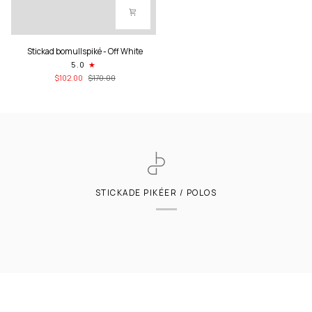
Stickad
Stickad bomullspiké - Off White
bomullspiké
5.0
-
$102.00
$170.00
Off
White
STICKADE PIKÉER / POLOS