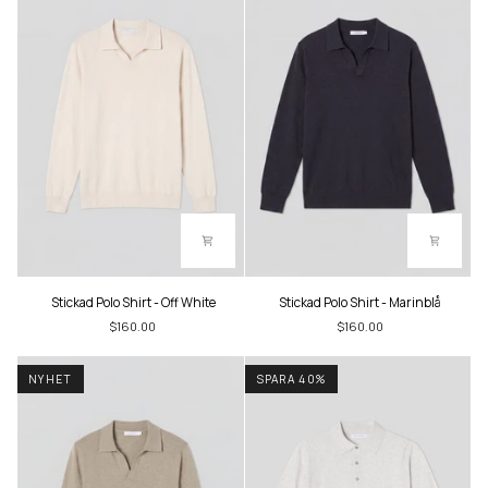
Stickad
Stickad
Stickad Polo Shirt - Off White
Stickad Polo Shirt - Marinblå
Polo
Polo
$160.00
$160.00
Shirt
Shirt
-
-
Off
Marinblå
NYHET
SPARA 40%
White