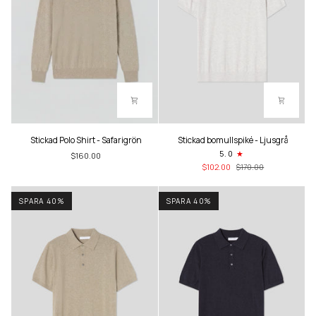
Stickad
Stickad
Stickad Polo Shirt - Safarigrön
Stickad bomullspiké - Ljusgrå
Polo
bomullspiké
5.0
$160.00
Shirt
-
$102.00
$170.00
-
Ljusgrå
Safarigrön
SPARA 40%
SPARA 40%