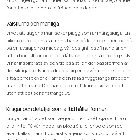
stickningen gör att huden kan andas, vilket är avgörande
för att du ska känna dig fräsch hela dagen.
Välskurna och manliga
Vi vet att dagens män söker plagg som är mångsidiga. En
pikétröja för man ska kunna bäras på kontoret men också
på en avslappnad middag. Vår designfilosofi handlar om
att ta bort allt onödigt och låta kvaliteten tala för sig själv.
Vi har inspirerats av den tidlösa stilen där passformen är
det viktigaste. När du drar på dig en av våra tröjor ska den
sitta perfekt över axlarna och falla snyggt längs kroppen
utan att strama. Det handlar om att känna sig välklädd
utan att det ser ansträngt ut.
Kragar och detaljer som alltid håller formen
Kragen är ofta det som avgör om en pikétröja ser bra ut
eller inte. På vår modell av pikétröja, eller polo som de
även kallas, har vi förstärkt kragens konstruktion så att