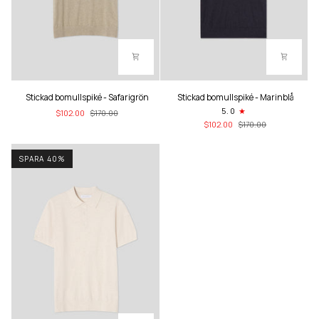
Stickad
Stickad
Stickad bomullspiké - Safarigrön
Stickad bomullspiké - Marinblå
bomullspiké
bomullspiké
5.0
$102.00
$170.00
-
-
$102.00
$170.00
Safarigrön
Marinblå
SPARA 40%